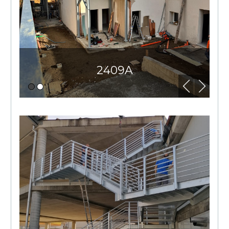
2409A