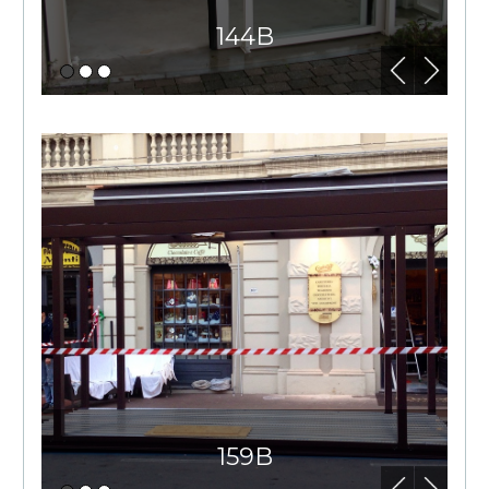
144B
159B