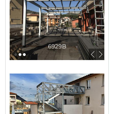
6929B