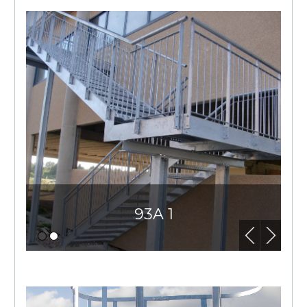
93A 1