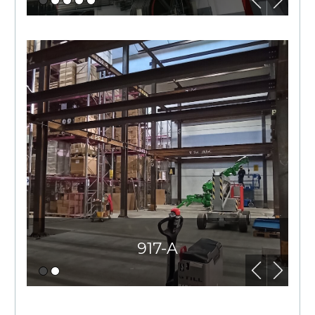
917-A