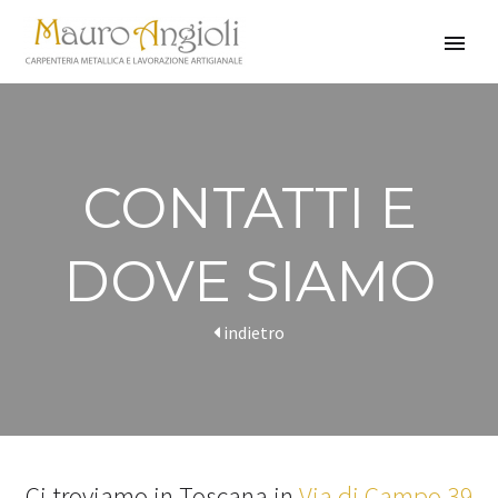
CONTATTI E
DOVE SIAMO
indietro
Ci troviamo in Toscana in
Via di Campo 39