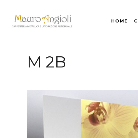
HOME
C
M 2B
indietro