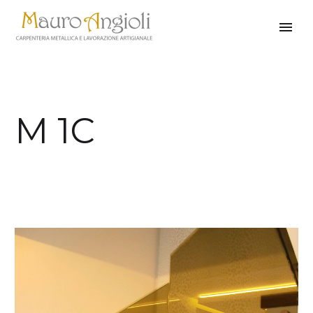
M 1C
indietro