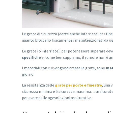
Le grate di sicurezza (dette anche inferriate) per fines
quanto bloccano fisicamente i malintenzionati da ogni
Le grate (o inferriate), per poter essere superare 
specifiche
e, come ben sappiamo, il rumore non è amico
I materiali con cui vengono create le grate, sono
meta
giorno.
La resistenza delle
grate per porte e finestre
, una 
sicurezza minima e 5 sicurezza massima… assicurate
per avere delle agevolazioni assicurative.