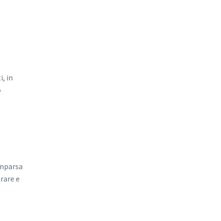
, in
o
omparsa
rare e