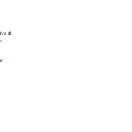
ivo di
e
un