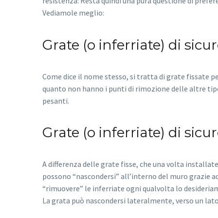
resistenza: Resta quindi una pura questione di prefer
Vediamole meglio:
Grate (o inferriate) di sicu
Come dice il nome stesso, si tratta di grate fissate 
quanto non hanno i punti di rimozione delle altre tip
pesanti.
Grate (o inferriate) di si
A differenza delle grate fisse, che una volta installa
possono “nascondersi” all’interno del muro grazie 
“rimuovere” le inferriate ogni qualvolta lo desideria
La grata può nascondersi lateralmente, verso un lato 