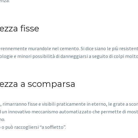
enza.
rezza fisse
perennemente murandole nel cemento. Si dice siano le più resistenti
ologie e minori possibilità di danneggiarsi a seguito di colpi molt
curezza a scomparsa
te, rimarranno fisse e visibili praticamente in eterno, le grate a sc
ad un innovativo meccanismo automatizzato che permette di most
mo.
o può raccogliersi “a soffietto”.