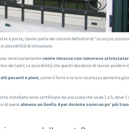
tre e porte, fanno parte dei sistemi definitivi di “
sicurezza passiv
 possibilità di intrusione.
devono necessariamente
venire rimosse con rumorose attrezzatu
 dei ladri; Le possibilità che questi decidano di lasciar perdere è
lli pesanti e pieni
, come il ferro e la loro sicurezza aumenta gi
volta installate sono certificate da una scala che va da 1 a 5, dove 1
vi di avere
almeno un livello 4 per dormire sonni un po’ più tranq