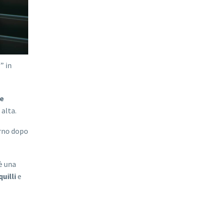
a
” in
re
 alta.
orno dopo
 è una
uilli
e