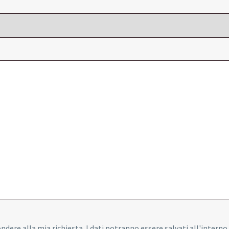
pondere alla mia richiesta. I dati potranno essere salvati all'interno