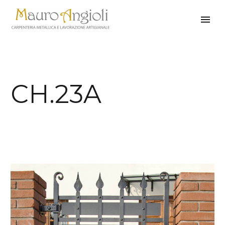
CH.23A
indietro