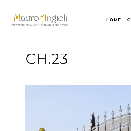
HOME
C
CH.23
indietro