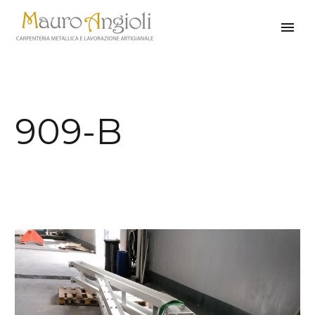
909-B
indietro