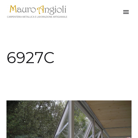
6927C
indietro