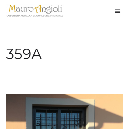
359A
indietro