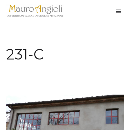
231-C
indietro