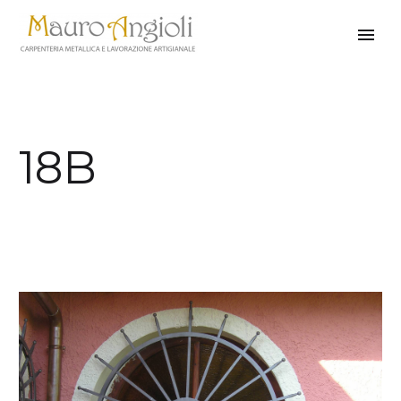
18B
indietro