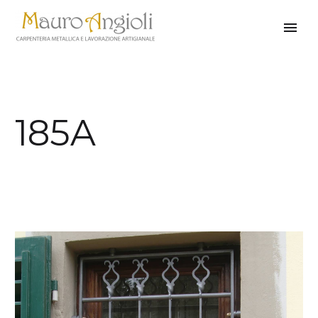
185A
indietro