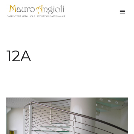
12A
indietro